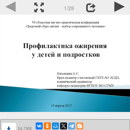
1/28
24.79M