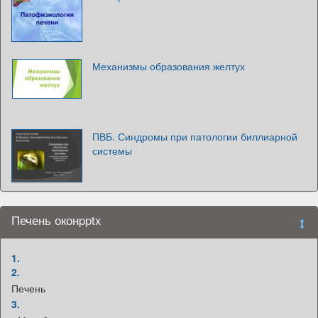
Механизмы образования желтух
ПВБ. Синдромы при патологии биллиарной
системы
Печень оконpptx
1.
2.
Печень
3.