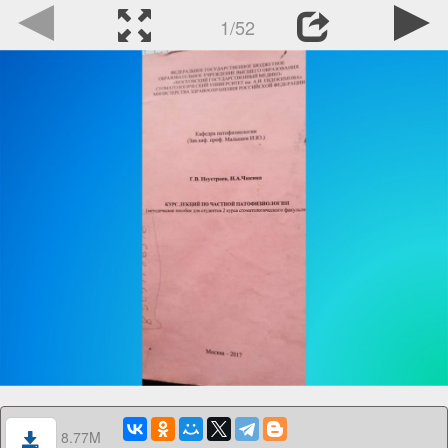
1/52
8.77M