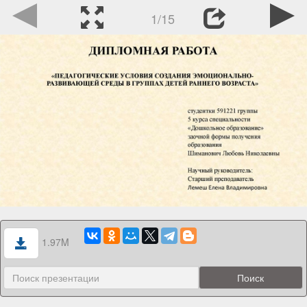
1/15
1.97M