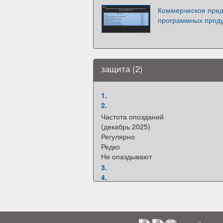
Коммерческое пред
программных проду
защита (2)
1.
2.
Частота опозданий
(декабрь 2025)
Регулярно
Редко
Не опаздывают
3.
4.
5.
6.
7.
Кондрашова Ульяна