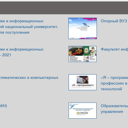
ики и информационных
Опорный ВУЗ
кий национальный университет.
для поступления
ики и информационных
Факультет ин
- 2021
атематических и компьютерных
«Я – програм
профессиях в
технологий
иКН)
Образователь
управления