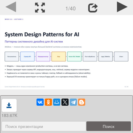
1/40
183.67K