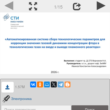
1/15
1.57M
Электроника