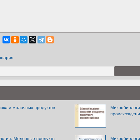
инария
ока и молочных продуктов
Микробиологи
происхожден
огия. Молочные продукты
Микробиологи