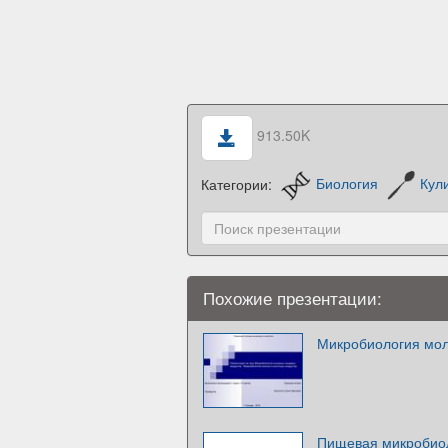
913.50K
Категории:
Биология
Кул
Похожие презентации:
Микробиология мол
Пищевая микробиол