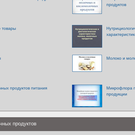
продуктов
 товары
Нутрициологич
характеристик
ы
Молоко и мол
ных продуктов питания
Микрофлора п
продукции
чных продуктов