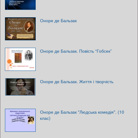
Оноре де Бальзак
Оноре де Бальзак. Повість “Гобсек”
Оноре де Бальзак. Життя і творчість
Оноре де Бальзак "Людська комедія". (10
клас)