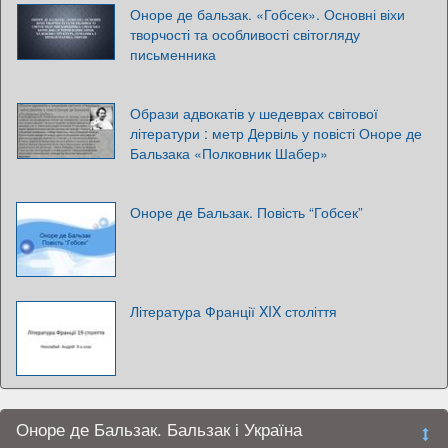
Оноре де бальзак. «Гобсек». Основні віхи
творчості та особливості світогляду
письменника
Образи адвокатів у шедеврах світової
літератури : метр Дервіль у повісті Оноре де
Бальзака «Полковник Шабер»
Оноре де Бальзак. Повість “Гобсек”
Література Франції XIX століття
Оноре де Бальзак. Бальзак і Україна