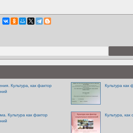
ия. Культура, как фактор
Культура как
ений
ма. Культура как фактор
Культура, как
ений