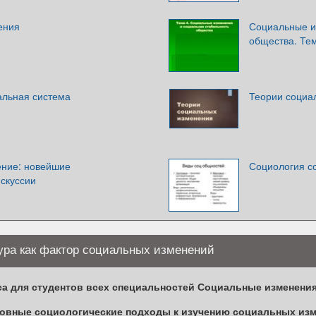
ения
Социальные и
общества. Те
альная система
Теории социа
ние: новейшие
Социология с
искуссии
ура как фактор социальных изменений
 для студентов всех специальностей Социальные изменения,
новные социологические подходы к изучению социальных из