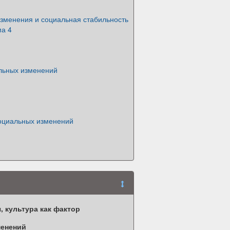
зменения и социальная стабильность
ма 4
льных изменений
оциальных изменений
 культура как фактор
менений