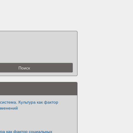
система. Культура как фактор
зменений
ура как фактор социальных