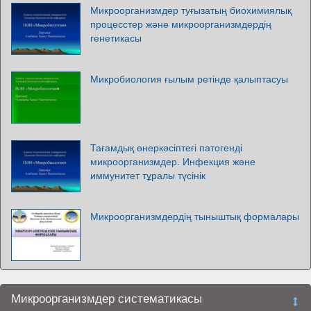
Микроорганизмдер туғызатың биохимиялық
процесстер және микроорганизмдердің
генетикасы
Микробиология ғылым ретінде қалыптасуы
Тағамдық өнеркәсіптеғі патогенді
микроорганизмдер. Инфекция және
иммунитет тұралы түсінік
Микроорганизмдердің тыныштық формалары
Микроорганизмдер систематикасы