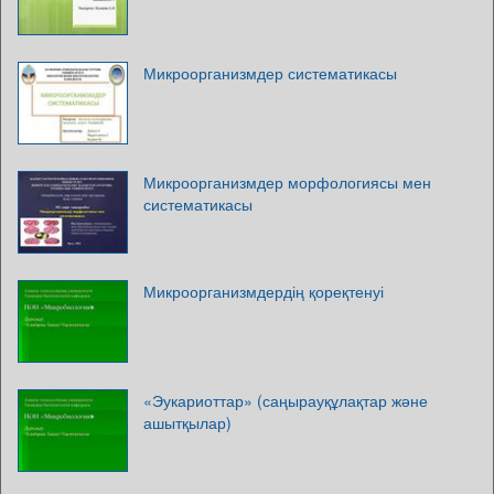
Микроорганизмдер систематикасы
Микроорганизмдер морфологиясы мен
систематикасы
Микроорганизмдердің қореқтенуі
«Эукариоттар» (саңырауқұлақтар және
ашытқылар)