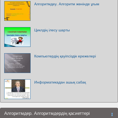
Алгоритмдеу. Алгоритм жөнінде ұғым
Циклдің ілесу шарты
Компьютердің қауіпсіздік ережелері
Информатикадан ашық сабақ
Алгоритмдер. Алгоритмдердің қасиеттері