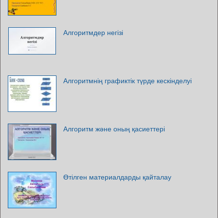
Алгоритмдер негізі
Алгоритмнің графиктік түрде кескінделуі
Алгоритм және оның қасиеттері
Өтілген материалдарды қайталау