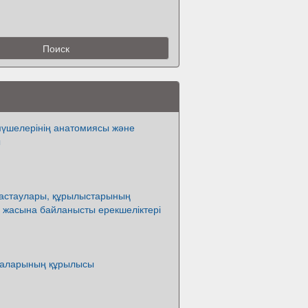
үшелерінің анатомиясы және
ы
астаулары, құрылыстарының
, жасына байланысты ерекшеліктері
аларының құрылысы