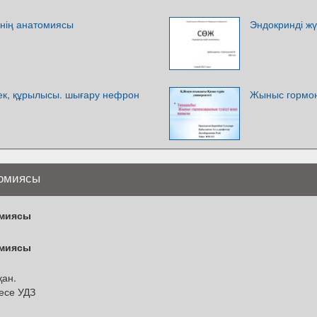
інің анатомиясы
Эндокринді ж
рек, құрылысы. шығару нефрон
Жыныс гормон
томиясы
омиясы
омиясы
қан.
есе УДЗ