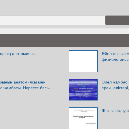
рінің анатомиясы
Әйел жыныс м
физиологияс
арының анатомиясы мен
Әйел жамбас 
л жамбасы. Нәресте басы-
ерекшеліктері
Жыныс жасуш