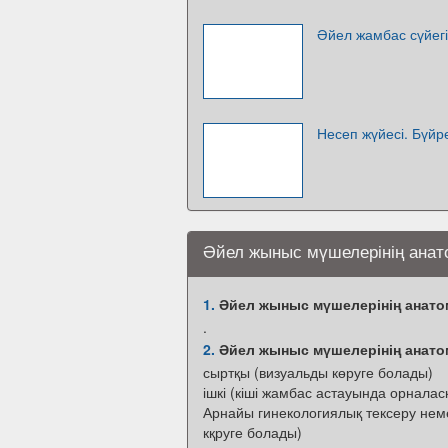
Әйел жамбас сүйег
Несеп жүйесі. Бүй
Әйел жыныс мүшелерінің ана
1.
Әйел жыныс мүшелерінің анат
.
2.
Әйел жыныс мүшелерінің анат
сыртқы (визуальды көруге болады)
ішкі (кіші жамбас астауында орналас
Арнайы гинекологиялық тексеру нем
кқруге болады)