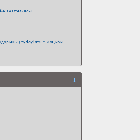
үйе анатомиясы
дарының түзілуі және маңызы