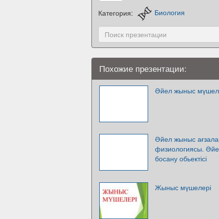
Категория:
Биология
Похожие презентации:
Әйел жыныс мүшеле
Әйел жыныс ағзал
физиологиясы. Әйе
босану обьектісі
Жыныс мүшелері