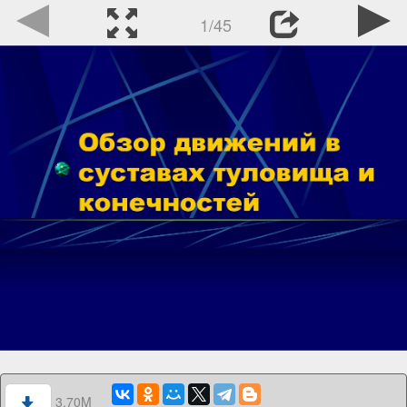
1/45
3.70M