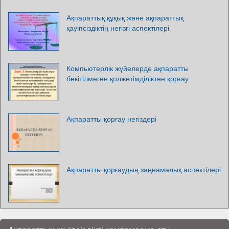
Ақпараттық құқық және ақпараттық
қауіпсіздіктің негізгі аспектілері
Компьютерлік жүйелерде ақпаратты
бекітілмеген қолжетімділіктен қорғау
Ақпаратты қорғау негіздері
Ақпаратты қорғаудың заңнамалық аспектілері