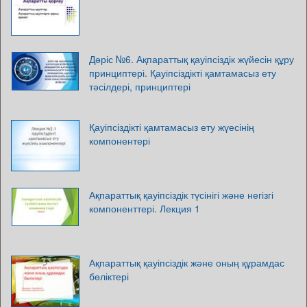
Дәріс №6. Ақпараттық қауіпсіздік жүйесін құру
принциптері. Қауіпсіздікті қамтамасыз ету
тәсілдері, принциптері
Қауіпсіздікті қамтамасыз ету жүесінің
компонентері
Ақпараттық қауіпсіздік түсінігі және негізгі
компоненттері. Лекция 1
Ақпараттық қауіпсіздік және оның құрамдас
бөліктері