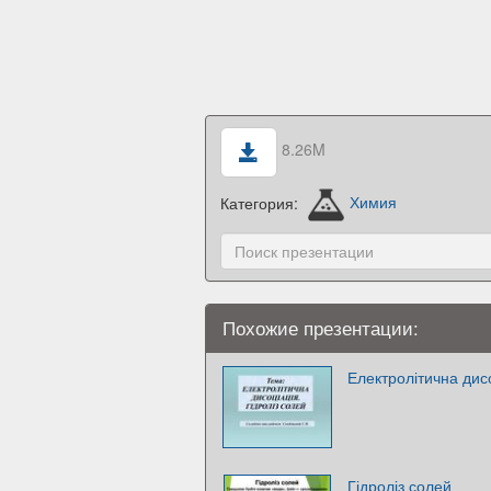
8.26M
Категория:
Химия
Похожие презентации:
Електролітична дисо
Гідроліз солей