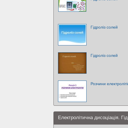
Гідроліз солей
Гідроліз солей
Розчини електроліті
Електролітична дисоціація. Гі