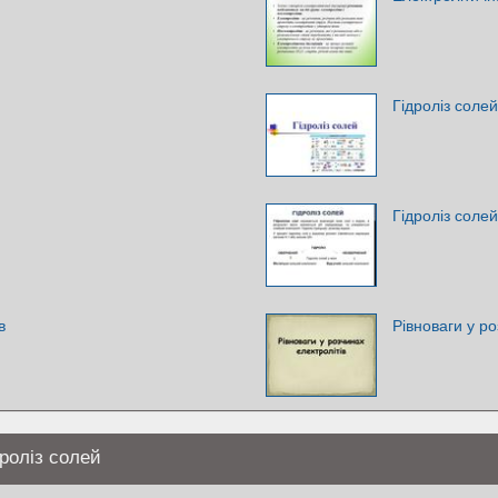
Гідроліз солей
Гідроліз солей
в
Рівноваги у ро
дроліз солей