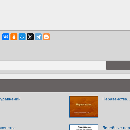
 уравнений
Неравенства.
авенства
Линейные нер