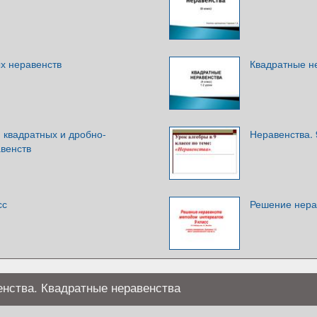
х неравенств
Квадратные не
 квадратных и дробно-
Неравенства. 
венств
сс
Решение нерав
енства. Квадратные неравенства