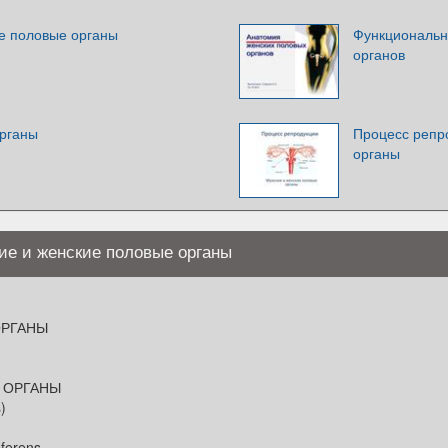
е половые органы
Функциональн
органов
рганы
Процесс репр
органы
ие и женские половые органы
ОРГАНЫ
 ОРГАНЫ
s)
ferens