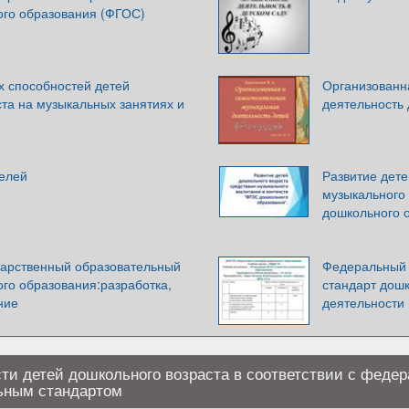
ого образования (ФГОС)
х способностей детей
Организованн
та на музыкальных занятиях и
деятельность 
телей
Развитие дете
музыкального
дошкольного 
арственный образовательный
Федеральный 
го образования:разработка,
стандарт дош
ние
деятельности
ти детей дошкольного возраста в соответствии с феде
ьным стандартом