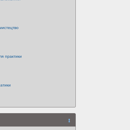
мистецтво
ля практики
матики