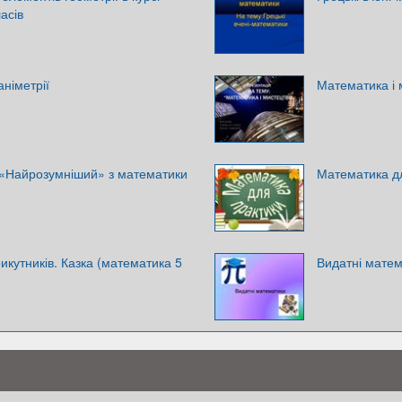
асів
німетрії
Математика і 
 «Найрозумніший» з математики
Математика д
икутників. Казка (математика 5
Видатні мате