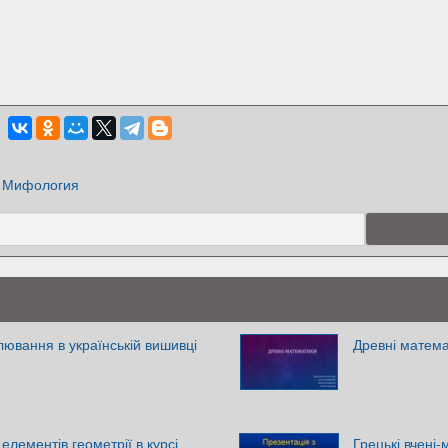
Мифология
ювання в українській вишивці
Древні матем
лементів геометрії в курсі
Грецькі вчені