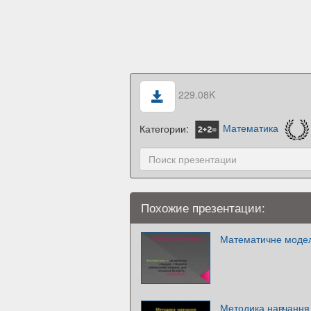
229.08K
Категории:
Математика
Похожие презентации:
Математичне модел
Методика навчання е