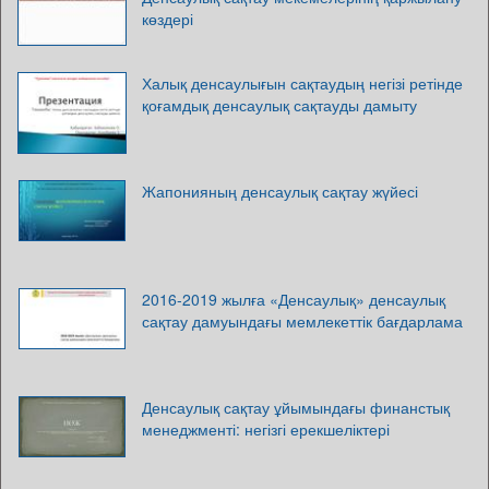
көздері
Халық денсаулығын сақтаудың негізі ретінде
қоғамдық денсаулық сақтауды дамыту
Жапонияның денсаулық сақтау жүйесі
2016-2019 жылға «Денсаулық» денсаулық
сақтау дамуындағы мемлекеттік бағдарлама
Денсаулық сақтау ұйымындағы финанстық
менеджменті: негізгі ерекшеліктері