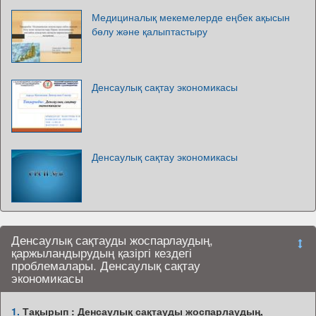
Медициналық мекемелерде еңбек ақысын
бөлу және қалыптастыру
Денсаулық сақтау экономикасы
Денсаулық сақтау экономикасы
Денсаулық сақтауды жоспарлаудың,
қаржыландырудың қазіргі кездегі
проблемалары. Денсаулық сақтау
экономикасы
1.
Тақырып : Денсаулық сақтауды жоспарлаудың,