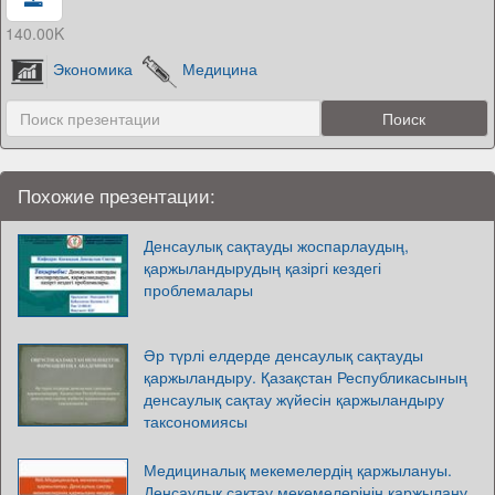
140.00K
Экономика
Медицина
Похожие презентации:
Денсаулық сақтауды жоспарлаудың,
қаржыландырудың қазіргі кездегі
проблемалары
Әр түрлі елдерде денсаулық сақтауды
қаржыландыру. Қазақстан Республикасының
денсаулық сақтау жүйесін қаржыландыру
таксономиясы
Медициналық мекемелердің қаржылануы.
Денсаулық сақтау мекемелерінің қаржылану