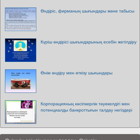
Өндіріс, фирманың шығындары және табысы
Күріш өндірісі шығындарының есебін жетілдіру
Өнім өндіру мен өткізу шығындары
Корпорацияның кәсіпкерлік тәуекелдігі мен
потенциалды банкроттығын талдау негіздері