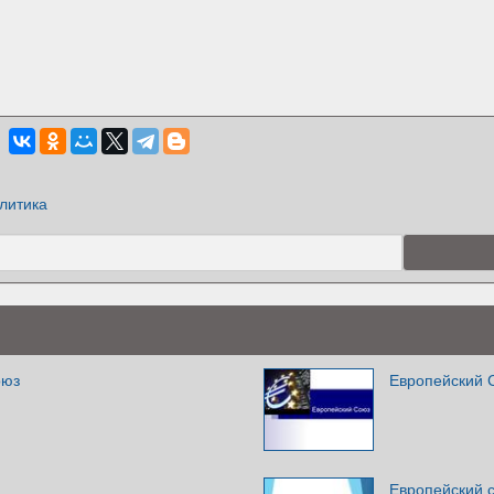
литика
оюз
Европейский 
Европейский 