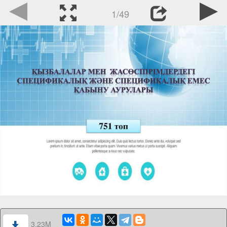
1/49
3.23M