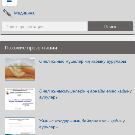
Медицина
Похожие презентации:
Әйел жыныс мүшелерінің қабыну аурулары
Әйел жынысмүшелерінің арнайы емес қабыну
аурулары
Жыныс жолдарының бейарнамалы қабыну
аурулары