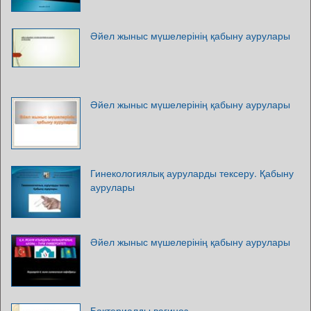
Әйел жыныс мүшелерінің қабыну аурулары
Әйел жыныс мүшелерінің қабыну аурулары
Гинекологиялық ауруларды тексеру. Қабыну
аурулары
Әйел жыныс мүшелерінің қабыну аурулары
Бактериалды вагиноз