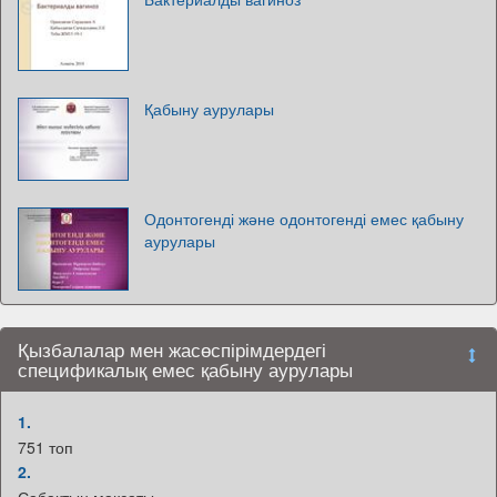
Қабыну аурулары
Одонтогенді және одонтогенді емес қабыну
аурулары
Қызбалалар мен жасөспірімдердегі
спецификалық емес қабыну аурулары
1.
751 топ
2.
Сабақтың мақсаты