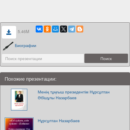
5.46M
Биографии
Похожие презентации:
Менің тұңғыш президентім Нұрсұлтан
Әбiшұлы Назарбаев
Нұрсұлтан Назарбаев