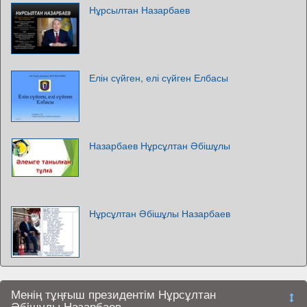
Нұрсылтан Назарбаев
Елін сүйген, елі сүйген Елбасы
Назарбаев Нұрсұлтан Әбішұлы
Нұрсұлтан Әбішұлы Назарбаев
Менің тұңғыш президентім Нұрсұлтан
Әбiшұлы Назарбаев