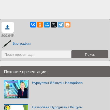
800.64K
Биографии
Похожие презентации:
Нұрсұлтан Әбішұлы Назарбаев
Назарбаев Нұрсұлтан Әбішұлы