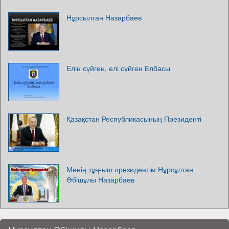
Нұрсылтан Назарбаев
Елін сүйген, елі сүйген Елбасы
Қазақстан Республикасының Президенті
Менің тұңғыш президентім Нұрсұлтан
Әбiшұлы Назарбаев