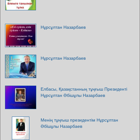
Нұрсұлтан Назарбаев
Нұрсұлтан Назарбаев
Елбасы, Қазақстанның тұңғыш Президенті
Нұрсұлтан Әбішұлы Назарбаев
Менің тұңғыш президентім Нұрсұлтан
Әбiшұлы Назарбаев