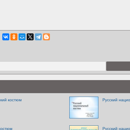
кий костюм
Русский наци
костюм
Русский наци