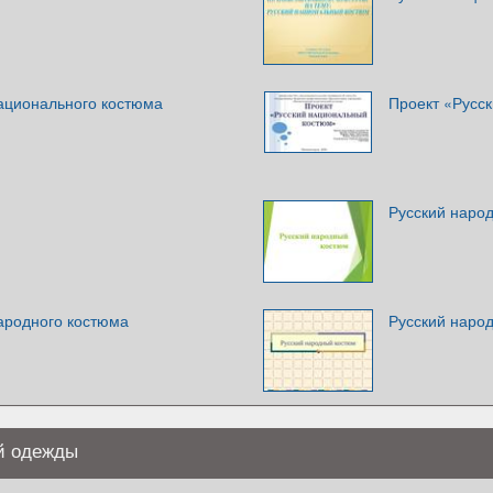
национального костюма
Проект «Русс
Русский наро
народного костюма
Русский наро
й одежды