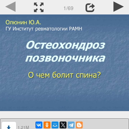
1/69
1.21M