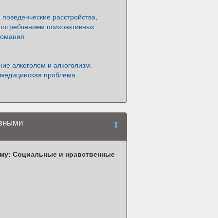
 поведенческие расстройства,
употреблением психоактивных
комания
ие алкоголем и алкоголизм:
 медицинская проблема
ивными
ему: Социальные и нравственные