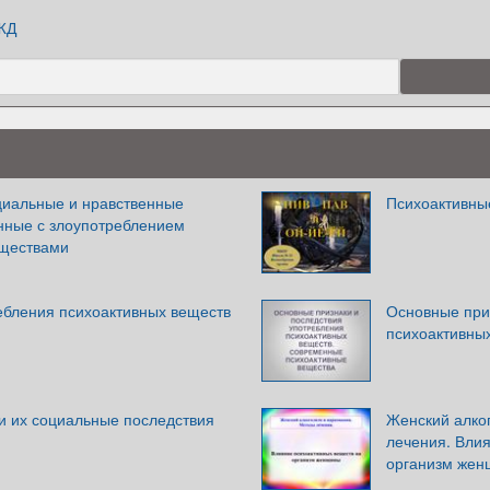
ЖД
циальные и нравственные
Психоактивны
анные с злоупотреблением
еществами
ебления психоактивных веществ
Основные при
психоактивны
и их социальные последствия
Женский алко
лечения. Вли
организм же