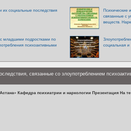
и их социальные последствия
Психические и
связанные с 
веществ. Нар
с младшими подростками по
Злоупотреблен
потребления психоактивными
социальная и
оследствия, связанные со злоупотреблением психоакт
Астана» Кафедра психиатрии и наркологии Презентация На т