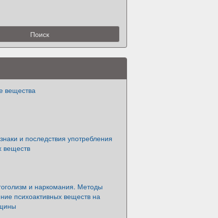
е вещества
знаки и последствия употребления
х веществ
гоголизм и наркомания. Методы
яние психоактивных веществ на
нщины