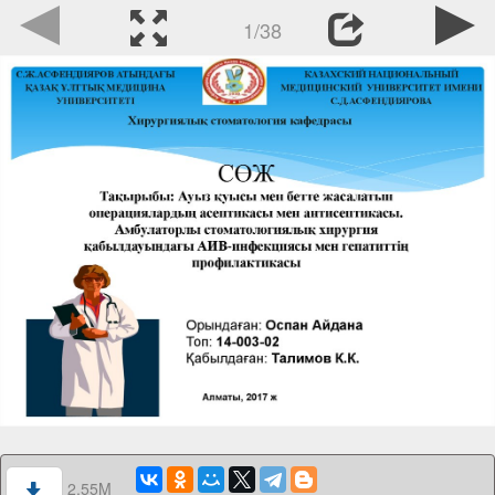
1/38
2.55M