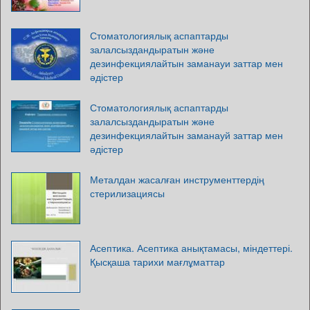
Стоматологиялық аспаптарды
залалсыздандыратын және
дезинфекциялайтын заманауи заттар мен
әдістер
Стоматологиялық аспаптарды
залалсыздандыратын және
дезинфекциялайтын заманауй заттар мен
әдістер
Металдан жасалған инструменттердің
стерилизациясы
Асептика. Асептика анықтамасы, міндеттері.
Қысқаша тарихи мағлұматтар