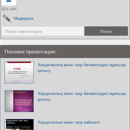
954.49K
Медицина
Похожие презентации:
Хирургиялық және таңу бөлмесіндегі жұмысқа
қатысу
Хирургиялық және таңу бөлмесіндегі жұмысқа
қатысу
Хирургиялык жане тану кабинеті