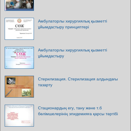
Амбулаторлы хирургиялық қызметті
ұйымдастыру принциптері
Амбулаторлы хирургиялық қызметті
ұйымдастыру
Стерилизация. Стерилизация алдындағы
тазарту
Стационардың егу, тану және т.б
бөлімшелерінің эпидемияға қарсы тәртібі