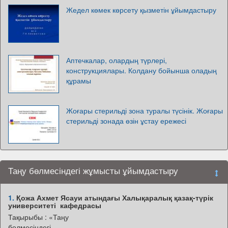
Жедел көмек көрсету қызметін ұйымдастыру
Аптечкалар, олардың түрлері,
конструкциялары. Колдану бойынша оладың
құрамы
Жоғары стерильді зона туралы түсінік. Жоғары
стерильді зонада өзін ұстау ережесі
Таңу бөлмесіндегі жұмысты ұйымдастыру
1.
Қожа Ахмет Ясауи атындағы Халықаралық қазақ-түрік
университеті кафедрасы
Тақырыбы : «Таңу
бөлмесіндегі