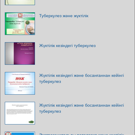
Туберкулез және жүктілік
Жүктілік кезіндегі туберкулез
Жүктілік кезіндегі және босанғаннан кейінгі
туберкулез
Жүктілік кезіндегі және босанғаннан кейінгі
туберкулез
Экстрагенитальды патология және жүктілік