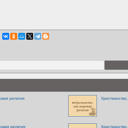
овая религия
Христианство,
ровая религия
Христианство,