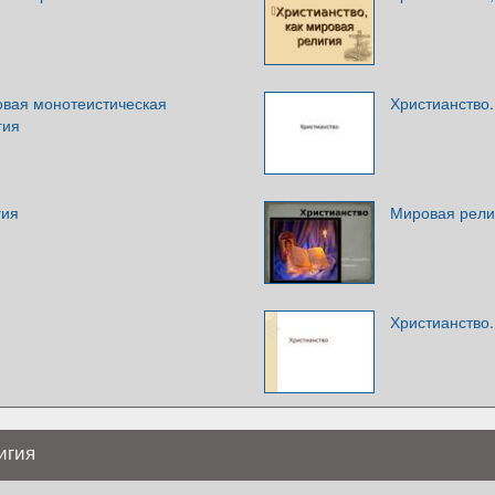
овая монотеистическая
Христианство.
гия
гия
Мировая рели
Христианство.
игия