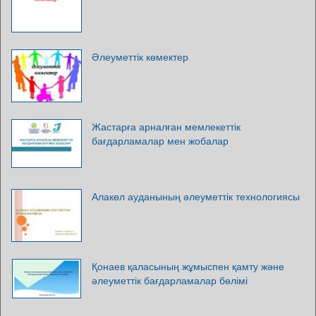
Әлеуметтік көмектер
Жастарға арналған мемлекеттік
бағдарламалар мен жобалар
Алакөл ауданының әлеуметтік технологиясы
Қонаев қаласының жұмыспен қамту және
әлеуметтік бағдарламалар бөлімі