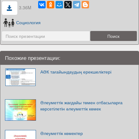
3.36M
Социология
Похожие презентации:
АӘК тағайындаудың ерекшеліктері
Әлеуметтік жағдайы төмен отбасыларға
көрсетілетін әлеуметтік көмек
Әлеуметтік көмектер