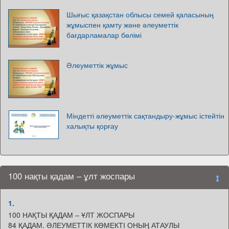
Шығыс қазақстан облысы семей қаласының
жұмыспен қамту және әлеуметтік
бағдарламалар бөлімі
Әлеуметтік жұмыс
Міндетті әлеуметтік сақтандыру-жұмыс істейтін
халықты қорғау
100 нақты қадам – ұлт жоспары
1.
100 НАҚТЫ ҚАДАМ – ҰЛТ ЖОСПАРЫ
84 ҚАДАМ. ӘЛЕУМЕТТІК КӨМЕКТІ ОНЫҢ АТАУЛЫ