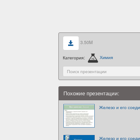
3.50M
Категория:
Химия
Похожие презентации:
Железо и его соед
Железо и его соед