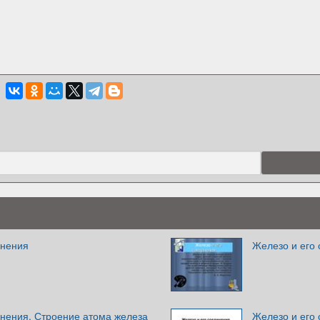
инения
Железо и его
инения. Строение атома железа
Железо и его