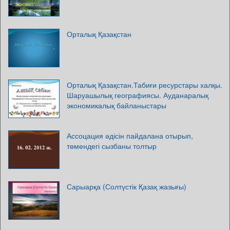
Орталық Қазақстан
Орталық Қазақстан.Табиғи ресурстары халқы.
Шаруашылық географиясы. Ауданаралық
экономикалық байланыстары
Ассоцация әдісін пайдалана отырып,
төмендегі сызбаны толтыр
Сарыарқа (Солтүстік Қазақ жазығы)