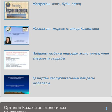
Жезқазған: кеше, бүгін, ертең
Жезказган - медная столица Казахстана
Пайдалы қазбаны өндірудің экологиялық және
әлеуметтік зардабы
Қазақстан Республикасының пайдалы
қазбалары
Орталык Казахстан экологиясы
нашарлауы