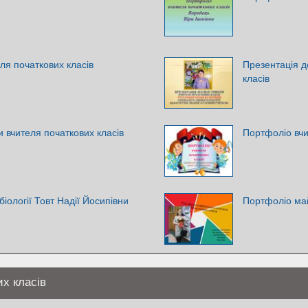
ля початкових класів
Презентація д
класів
и вчителя початкових класів
Портфоліо вчи
іології Товт Надії Йосипівни
Портфоліо май
их класів