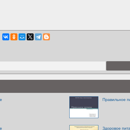
е
Правильное п
е
Здоровое пита