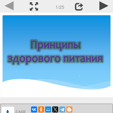
1/25
2.84M