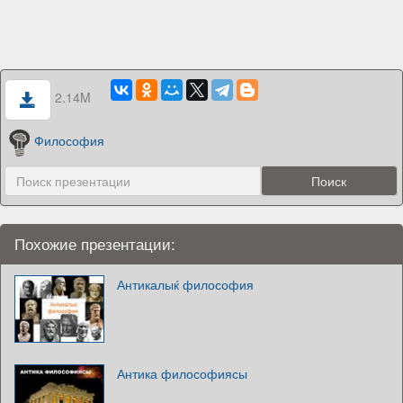
2.14M
Философия
Похожие презентации:
Антикалыќ философия
Антика философиясы