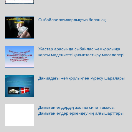
Сыбайлас жемқорлықсыз болашақ
Жастар арасында сыбайлас жемқорлыққа
қарсы мәдениетті қалыптастыру мәселелері
Даниядағы жемқорлықпен күресу шаралары
Дамыған елдердің жалпы сипаттамасы.
Дамыған елдер өркендеуінің алғышарттары