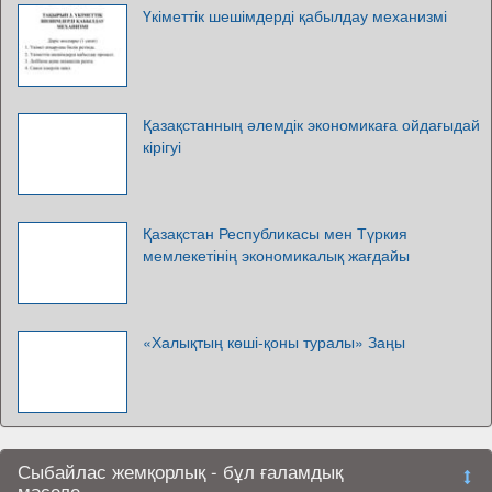
Үкіметтік шешімдерді қабылдау механизмі
Қазақстанның әлемдік экономикаға ойдағыдай
кірігуі
Қазақстан Республикасы мен Түркия
мемлекетінің экономикалық жағдайы
«Халықтың көші-қоны туралы» Заңы
Сыбайлас жемқорлық - бұл ғаламдық
мәселе