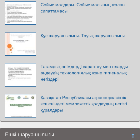
Сойыс малдары. Сойыс малының жалпы
сипаттамасы
Құс шаруашылығы. Тауық шаруашылығы
Тағамдық өнiмдердi сараптау мен оларды
өңдеудiң технологиялық және гигиеналық
негiздерi
Қазақстан Республикасы агроөнеркәсіптік
кешеніндегі мемлекеттік қолдаудың негізгі
құралдары
Ешкі шаруашылығы