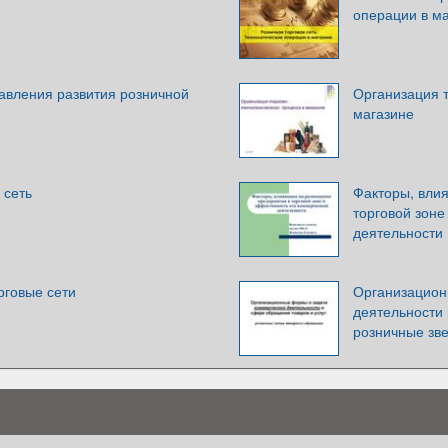
операции в м
вления развития розничной
Организация т
магазине
 сеть
Факторы, вли
торговой зоне
деятельности
говые сети
Организацион
деятельности 
розничные зв