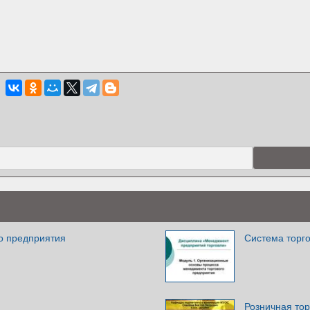
го предприятия
Система торг
Розничная тор