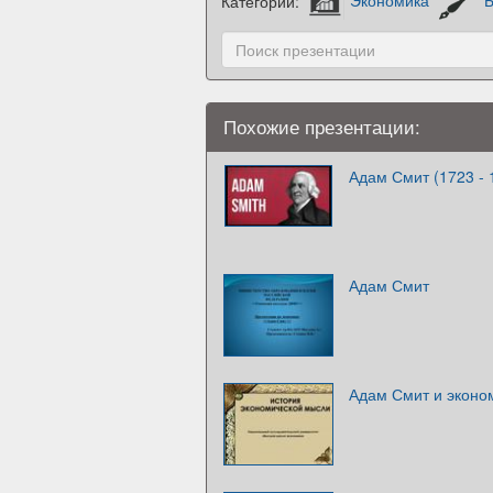
Категории:
Экономика
Похожие презентации:
Адам Смит (1723 - 
Адам Смит
Адам Смит и эконом