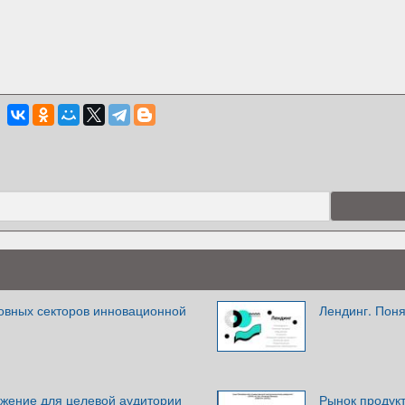
овных секторов инновационной
Лендинг. Пон
жение для целевой аудитории
Рынок продукт