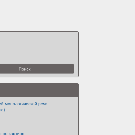
ей монологической речи
ию)
е по картине