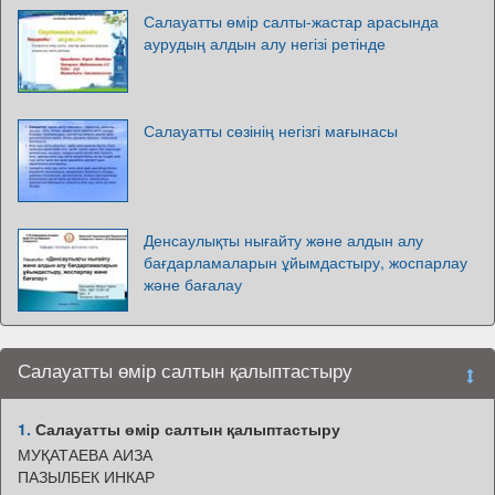
Салауатты өмір салты-жастар арасында
аурудың алдын алу негізі ретінде
Салауатты сөзінің негізгі мағынасы
Денсаулықты нығайту және алдын алу
бағдарламаларын ұйымдастыру, жоспарлау
және бағалау
Салауатты өмір салтын қалыптастыру
1.
Салауатты өмір салтын қалыптастыру
МУҚАТАЕВА АИЗА
ПАЗЫЛБЕК ИНКАР