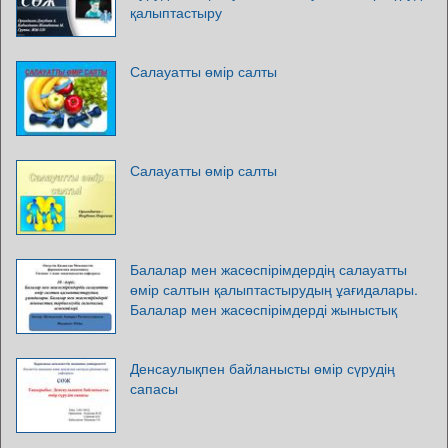
қалыптастыру
Салауатты өмір салты
Салауатты өмір салты
Балалар мен жасөспірімдердің салауатты
өмір салтын қалыптастырудың ұағидалары.
Балалар мен жасөспірімдерді жыныстық
Денсаулықпен байланысты өмір сүрудің
сапасы