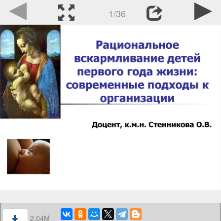
1/36
2.04M