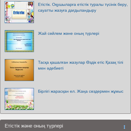
Етістік. Оқушыларға етістік туралы түсінік беру,
сауатты жазуға дағдыландыру
Жай сөйлем және оның түрлері
Тасқа қашалған жазулар Өздік етіс Қазақ тілі
мен әдебиеті
Бірлігі жарасқан ел. Жаңа сөздермен жұмыс
Етістік және оның түрлері