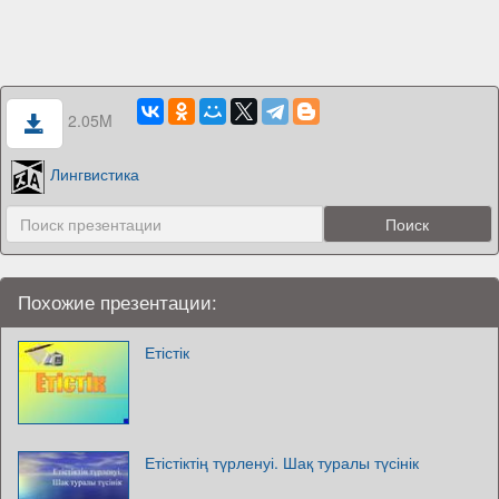
2.05M
Лингвистика
Похожие презентации:
Етістік
Етістіктің түрленуі. Шақ туралы түсінік