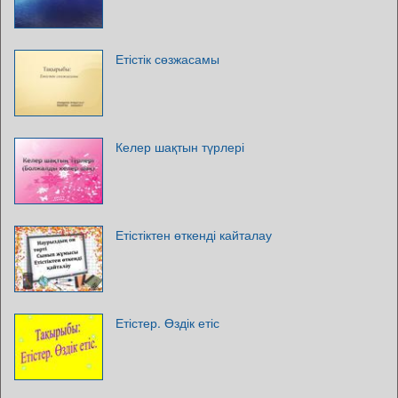
Етістік сөзжасамы
Келер шақтын түрлері
Етістіктен өткенді кайталау
Етістер. Өздік етіс