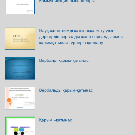
Коммуникация нысаналары
Науқаспен тиімді қатынасқа жету үшін
дәрігердің вервалды және вервалды емес
қарымқатынас түрлерін қолдану
Вербалді қарым-қатынас
Вербальды қарым-қатынас
Қарым –қатынас