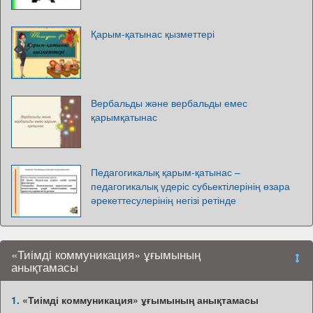
Қарым-қатынас қызметтері
Вербальды және вербальды емес
қарымқатынас
Педагогикалық қарым-қатынас –
педагогикалық үдеріс субьектілерінің өзара
әрекеттесулерінің негізі ретінде
«Тиімді коммуникация» ұғымының
анықтамасы
1.
«Тиімді коммуникация» ұғымының анықтамасы